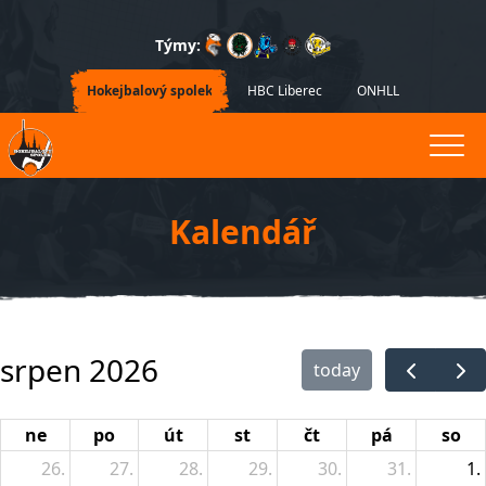
Týmy:
Hokejbalový spolek
HBC Liberec
ONHLL
Kalendář
srpen 2026
today
ne
po
út
st
čt
pá
so
26.
27.
28.
29.
30.
31.
1.